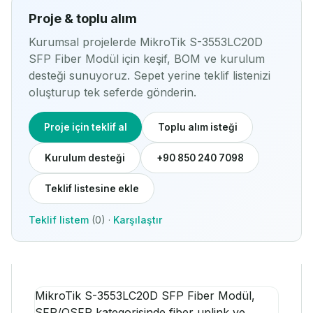
Proje & toplu alım
Kurumsal projelerde MikroTik S-3553LC20D
SFP Fiber Modül için keşif, BOM ve kurulum
desteği sunuyoruz. Sepet yerine teklif listenizi
oluşturup tek seferde gönderin.
Proje için teklif al
Toplu alım isteği
Kurulum desteği
+90 850 240 7098
Teklif listesine ekle
Teklif listem
(0) ·
Karşılaştır
MikroTik S-3553LC20D SFP Fiber Modül,
SFP/QSFP kategorisinde fiber uplink ve