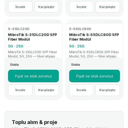
İncele
Karşılaştır
İncele
Karşılaştır
S-31DLC20D
S-55DLC80D
MikroTik S-31DLC20D SFP
MikroTik S-55DLC80D SFP
Fiber Modül
Fiber Modül
5G · 25G
5G · 25G
MikroTik S-31DLC20D SFP Fiber
MikroTik S-55DLC80D SFP Fiber
Modül, 5G, 25G — fiber altyapı
Modül, 5G, 25G — fiber altyapı
ve uplink projelerinde kullanılan
ve uplink projelerinde kullanılan
Stokta
Stokta
SFP/QSFP modül çözümüdür.
SFP/QSFP modül çözümüdür.
Kurumsal proje ve teknik destek
Kurumsal proje ve teknik destek
için MikroTik Mağaza.
için MikroTik Mağaza.
Fiyat ve stok sorunuz
Fiyat ve stok sorunuz
İncele
Karşılaştır
İncele
Karşılaştır
Toplu alım & proje