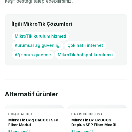
keşif desteği talep edebilirsiniz.
İlgili MikroTik Çözümleri
MikroTik kurulum hizmeti
Kurumsal ağ güvenliği
Çok hatlı internet
Ağ sorun giderme
MikroTik hotspot kurulumu
Alternatif ürünler
DDQ+DA0001
DQ+BC0003-DS+
MikroTik Ddq Da0001 SFP
MikroTik Dq Bc0003
Fiber Modül
Dsplus SFP Fiber Modül
Fiber modül
Fiber modül