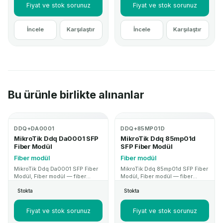
için MikroTik Mağaza.
teknik destek için MikroTik
Fiyat ve stok sorunuz
Fiyat ve stok sorunuz
Mağaza.
İncele
Karşılaştır
İncele
Karşılaştır
Bu ürünle birlikte alınanlar
DDQ+DA0001
DDQ+85MP01D
MikroTik Ddq Da0001 SFP
MikroTik Ddq 85mp01d
Fiber Modül
SFP Fiber Modül
Fiber modül
Fiber modül
MikroTik Ddq Da0001 SFP Fiber
MikroTik Ddq 85mp01d SFP Fiber
Modül, Fiber modül — fiber
Modül, Fiber modül — fiber
altyapı ve uplink projelerinde
altyapı ve uplink projelerinde
Stokta
Stokta
kullanılan SFP/QSFP modül
kullanılan SFP/QSFP modül
çözümüdür. Kurumsal proje ve
çözümüdür. Kurumsal proje ve
teknik destek için MikroTik
teknik destek için MikroTik
Fiyat ve stok sorunuz
Fiyat ve stok sorunuz
Mağaza.
Mağaza.