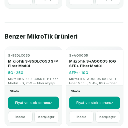
Benzer MikroTik ürünleri
S-85DLC05D
S+AO0005
MikroTik S-85DLC05D SFP
MikroTik S+AO0005 10G
Fiber Modül
SFP+ Fiber Modül
5G · 25G
SFP+ · 10G
MikroTik S-85DLC05D SFP Fiber
MikroTik S+AO0005 10G SFP+
Modül, 5G, 25G — fiber altyapı
Fiber Modül, SFP+, 10G — fiber
ve uplink projelerinde kullanılan
altyapı ve uplink projelerinde
Stokta
Stokta
SFP/QSFP modül çözümüdür.
kullanılan SFP/QSFP modül
Kurumsal proje ve teknik destek
çözümüdür. Kurumsal proje ve
için MikroTik Mağaza.
teknik destek için MikroTik
Fiyat ve stok sorunuz
Fiyat ve stok sorunuz
Mağaza.
İncele
Karşılaştır
İncele
Karşılaştır