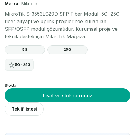
Marka
MikroTik
MikroTik S-3553LC20D SFP Fiber Modül, 5G, 25G —
fiber altyapı ve uplink projelerinde kullanılan
SFP/QSFP modül çözümüdür. Kurumsal proje ve
teknik destek için MikroTik Mağaza.
5G
25G
5G · 25G
Stokta
Fiyat ve stok sorunuz
Teklif listesi