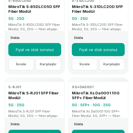
S-85DLC05D
S-31DLC20D
MikroTik S-85DLC05D SFP
MikroTik S-31DLC20D SFP
Fiber Modül
Fiber Modül
5G · 25G
5G · 25G
MikroTik S-85DLC05D SFP Fiber
MikroTik S-31DLC20D SFP Fiber
Modül, 5G, 25G — fiber altyapı
Modül, 5G, 25G — fiber altyapı
ve uplink projelerinde kullanılan
ve uplink projelerinde kullanılan
Stokta
Stokta
SFP/QSFP modül çözümüdür.
SFP/QSFP modül çözümüdür.
Kurumsal proje ve teknik destek
Kurumsal proje ve teknik destek
için MikroTik Mağaza.
için MikroTik Mağaza.
Fiyat ve stok sorunuz
Fiyat ve stok sorunuz
İncele
Karşılaştır
İncele
Karşılaştır
S-RJ01
XS+DA0001
MikroTik S-RJ01 SFP Fiber
MikroTik Xs Da0001 10G
Modül
SFP+ Fiber Modül
5G · 25G
5G · SFP+ · 10G · 25G
MikroTik S-RJ01 SFP Fiber
MikroTik Xs Da0001 10G SFP+
Modül, 5G, 25G — fiber altyapı
Fiber Modül, 5G, SFP+ — fiber
ve uplink projelerinde kullanılan
altyapı ve uplink projelerinde
Stokta
Stokta
SFP/QSFP modül çözümüdür.
kullanılan SFP/QSFP modül
Kurumsal proje ve teknik destek
çözümüdür. Kurumsal proje ve