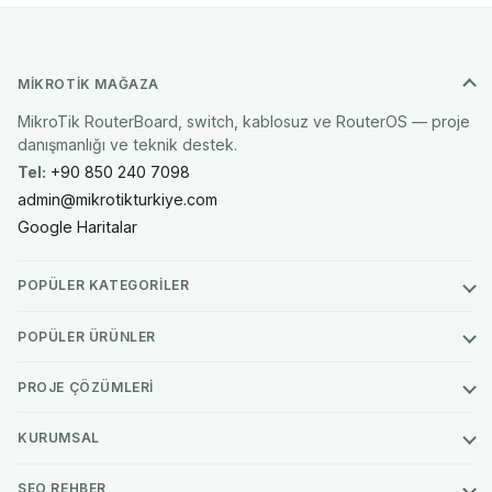
MIKROTIK MAĞAZA
MikroTik RouterBoard, switch, kablosuz ve RouterOS — proje
danışmanlığı ve teknik destek.
Tel:
+90 850 240 7098
admin@mikrotikturkiye.com
Google Haritalar
POPÜLER KATEGORILER
Ethernet Routerlar
POPÜLER ÜRÜNLER
Switch
MikroTik Hex S 2025 10G SFP+ Fiber Modül
PROJE ÇÖZÜMLERI
Kablosuz Sistemler
MikroTik RB5009UPr 10G SFP+ Fiber Modül RB5009UPr+S+IN
Hotspot
Ev & Ofis Kablosuz
KURUMSAL
MikroTik Rds2216 10G SFP+ Fiber Modül
5651 Loglama
LTE/5G Ürünleri
MikroTik
MikroTik R11e Lr8g IoT Gateway Cihazı
SEO REHBER