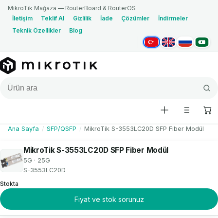
MikroTik Mağaza — RouterBoard & RouterOS
İletişim
Teklif Al
Gizlilik
İade
Çözümler
İndirmeler
Teknik Özellikler
Blog
Türkçe
English
Русский
العربية
Ana Sayfa
/
SFP/QSFP
/
MikroTik S-3553LC20D SFP Fiber Modül
MikroTik S-3553LC20D SFP Fiber Modül
5G · 25G
S-3553LC20D
Stokta
Fiyat ve stok sorunuz