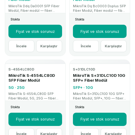
MikroTik Ddq Da0001 SFP Fiber
MikroTik Dq Bc0003 Dsplus SFP
Modül, Fiber modül — fiber
Fiber Modül, Fiber modül — fiber
altyapı ve uplink projelerinde
altyapı ve uplink projelerinde
Stokta
Stokta
kullanılan SFP/QSFP modül
kullanılan SFP/QSFP modül
çözümüdür. Kurumsal proje ve
çözümüdür. Kurumsal proje ve
teknik destek için MikroTik
teknik destek için MikroTik
Fiyat ve stok sorunuz
Fiyat ve stok sorunuz
Mağaza.
Mağaza.
İncele
Karşılaştır
İncele
Karşılaştır
S-4554LC80D
S+31DLC10D
MikroTik S-4554LC80D
MikroTik S+31DLC10D 10G
SFP Fiber Modül
SFP+ Fiber Modül
5G · 25G
SFP+ · 10G
MikroTik S-4554LC80D SFP
MikroTik S+31DLC10D 10G SFP+
Fiber Modül, 5G, 25G — fiber
Fiber Modül, SFP+, 10G — fiber
altyapı ve uplink projelerinde
altyapı ve uplink projelerinde
Stokta
Stokta
kullanılan SFP/QSFP modül
kullanılan SFP/QSFP modül
çözümüdür. Kurumsal proje ve
çözümüdür. Kurumsal proje ve
teknik destek için MikroTik
teknik destek için MikroTik
Fiyat ve stok sorunuz
Fiyat ve stok sorunuz
Mağaza.
Mağaza.
İncele
Karşılaştır
İncele
Karşılaştır