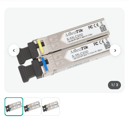
‹
›
1 / 3