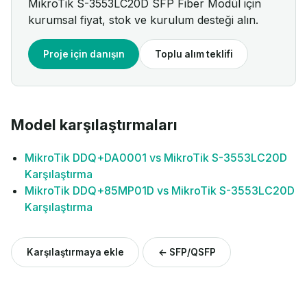
MikroTik S-3553LC20D SFP Fiber Modül için
kurumsal fiyat, stok ve kurulum desteği alın.
Proje için danışın
Toplu alım teklifi
Model karşılaştırmaları
MikroTik DDQ+DA0001 vs MikroTik S-3553LC20D
Karşılaştırma
MikroTik DDQ+85MP01D vs MikroTik S-3553LC20D
Karşılaştırma
Karşılaştırmaya ekle
← SFP/QSFP