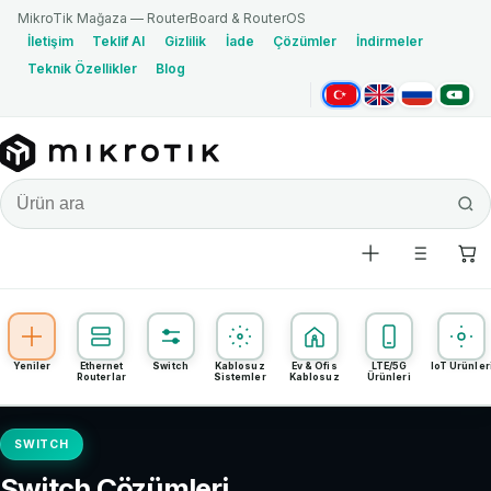
MikroTik Mağaza — RouterBoard & RouterOS
İletişim
Teklif Al
Gizlilik
İade
Çözümler
İndirmeler
Teknik Özellikler
Blog
Türkçe
English
Русский
العربية
Yeniler
Ethernet
Switch
Kablosuz
Ev & Ofis
LTE/5G
IoT Ürünler
Routerlar
Sistemler
Kablosuz
Ürünleri
SWITCH
Switch Çözümleri