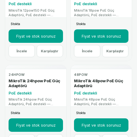
PoE destekli
PoE destekli
MikroTik 12pow150 PoE Güç
MikroTik 18pow PoE Güç
Adaptörü, PoE destekli —
Adaptörü, PoE destekli —
MikroTik kataloğunda teknik
MikroTik kataloğunda teknik
Stokta
Stokta
özellikler ve proje desteği ile
özellikler ve proje desteği ile
sunulan profesyonel ağ cihazı
sunulan profesyonel ağ cihazı
çözümüdür.
çözümüdür.
Fiyat ve stok sorunuz
Fiyat ve stok sorunuz
İncele
Karşılaştır
İncele
Karşılaştır
24HPOW
48POW
MikroTik 24hpow PoE Güç
MikroTik 48pow PoE Güç
Adaptörü
Adaptörü
PoE destekli
PoE destekli
MikroTik 24hpow PoE Güç
MikroTik 48pow PoE Güç
Adaptörü, PoE destekli —
Adaptörü, PoE destekli —
MikroTik kataloğunda teknik
MikroTik kataloğunda teknik
Stokta
Stokta
özellikler ve proje desteği ile
özellikler ve proje desteği ile
sunulan profesyonel ağ cihazı
sunulan profesyonel ağ cihazı
çözümüdür.
çözümüdür.
Fiyat ve stok sorunuz
Fiyat ve stok sorunuz