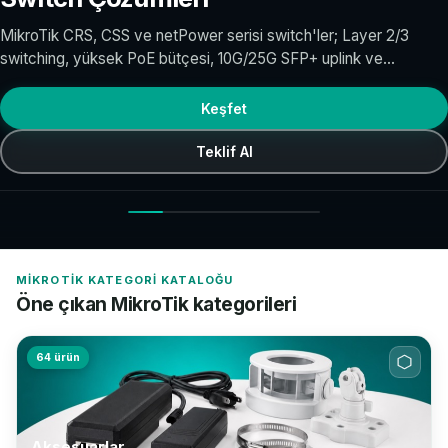
MikroTik CRS, CSS ve netPower serisi switch'ler; Layer 2/3
switching, yüksek PoE bütçesi, 10G/25G SFP+ uplink ve
RouterOS SwOS yönetimi ile kurumsal dağıtım katmanını
güçlendirir. CRS3xx ve CSS610 modelleri omurga ve erişim
Keşfet
katmanında yaygın tercih edilir.
Teklif Al
MIKROTIK KATEGORI KATALOĞU
Öne çıkan MikroTik kategorileri
64 ürün
Aksesuarlar