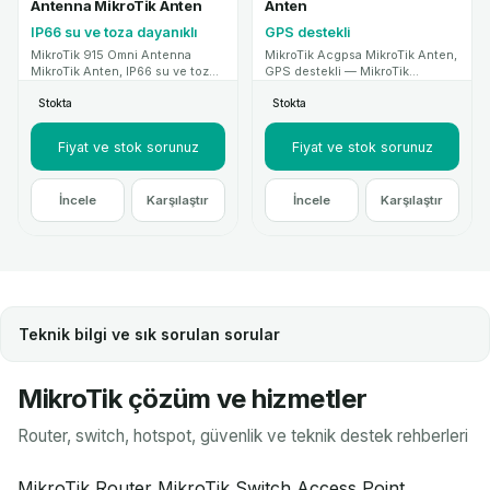
Antenna MikroTik Anten
Anten
IP66 su ve toza dayanıklı
GPS destekli
MikroTik 915 Omni Antenna
MikroTik Acgpsa MikroTik Anten,
MikroTik Anten, IP66 su ve toza
GPS destekli — MikroTik
dayanıklı — MikroTik kablosuz
kablosuz sistemlerle uyumlu
Stokta
Stokta
sistemlerle uyumlu yüksek
yüksek kazançlı anten
kazançlı anten çözümüdür.
çözümüdür. Kurumsal proje ve
Kurumsal proje ve teknik destek
teknik destek için MikroTik
Fiyat ve stok sorunuz
Fiyat ve stok sorunuz
için MikroTik Mağaza.
Mağaza.
İncele
Karşılaştır
İncele
Karşılaştır
Teknik bilgi ve sık sorulan sorular
MikroTik çözüm ve hizmetler
Router, switch, hotspot, güvenlik ve teknik destek rehberleri
MikroTik Router
MikroTik Switch
Access Point