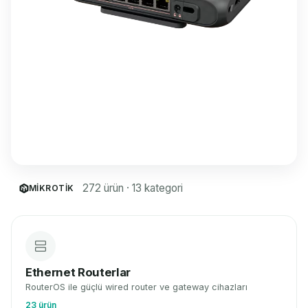
RouterOS ekosistemi
MikroTik ağ altyapısı
RouterBoard, switch, kablosuz ve CHR — ISP, kurumsal ve proje
çözümleri.
Tüm ürünler
272 ürün · 13 kategori
MIKROTIK
Ethernet Routerlar
RouterOS ile güçlü wired router ve gateway cihazları
23 ürün