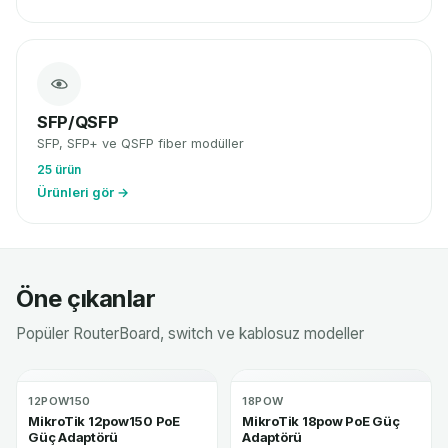
SFP/QSFP
SFP, SFP+ ve QSFP fiber modüller
25 ürün
Ürünleri gör →
Öne çıkanlar
Popüler RouterBoard, switch ve kablosuz modeller
12POW150
18POW
MikroTik 12pow150 PoE
MikroTik 18pow PoE Güç
Güç Adaptörü
Adaptörü