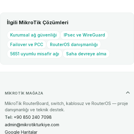
İlgili MikroTik Çözümleri
Kurumsal ağ güvenliği
IPsec ve WireGuard
Failover ve PCC
RouterOS danışmanlığı
5651 uyumlu misafir ağı
Saha devreye alma
MIKROTIK MAĞAZA
MikroTik RouterBoard, switch, kablosuz ve RouterOS — proje
danışmanlığı ve teknik destek.
Tel:
+90 850 240 7098
admin@mikrotikturkiye.com
Google Haritalar