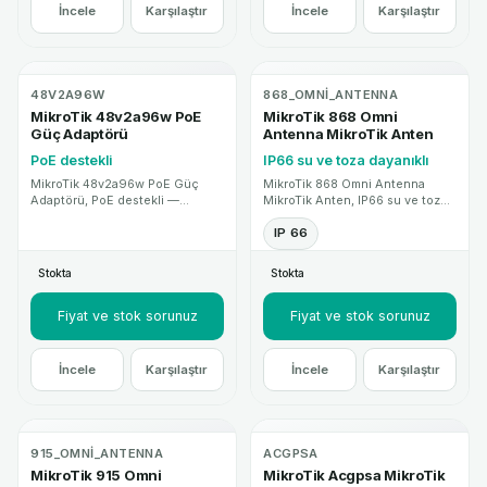
İncele
Karşılaştır
İncele
Karşılaştır
48V2A96W
868_OMNI_ANTENNA
MikroTik 48v2a96w PoE
MikroTik 868 Omni
Güç Adaptörü
Antenna MikroTik Anten
PoE destekli
IP66 su ve toza dayanıklı
MikroTik 48v2a96w PoE Güç
MikroTik 868 Omni Antenna
Adaptörü, PoE destekli —
MikroTik Anten, IP66 su ve toza
MikroTik kataloğunda teknik
dayanıklı — MikroTik kablosuz
özellikler ve proje desteği ile
sistemlerle uyumlu yüksek
IP 66
sunulan profesyonel ağ cihazı
kazançlı anten çözümüdür.
çözümüdür.
Kurumsal proje ve teknik destek
Stokta
Stokta
için MikroTik Mağaza.
Fiyat ve stok sorunuz
Fiyat ve stok sorunuz
İncele
Karşılaştır
İncele
Karşılaştır
915_OMNI_ANTENNA
ACGPSA
MikroTik 915 Omni
MikroTik Acgpsa MikroTik