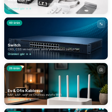
Güç adaptörü, montaj kiti ve yedek parçalar
Ürünleri gör → →
40 ürün
Switch
CRS, CSS ve netPower serisi yönetilebilir switch'ler
Ürünleri gör → →
25 ürün
Ev & Ofis Kablosuz
hAP, cAP, wAP ve Chateau ev/ofis WiFi
Ürünleri gör → →