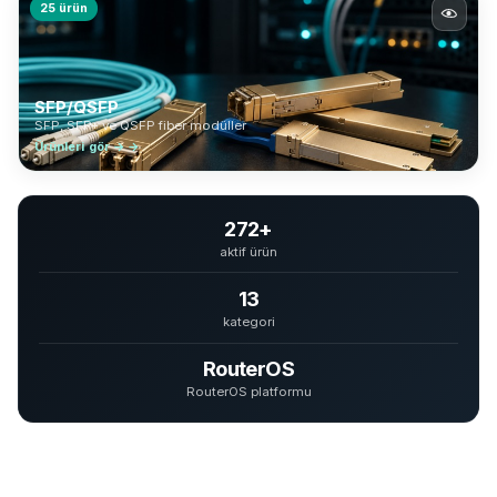
25 ürün
SFP/QSFP
SFP, SFP+ ve QSFP fiber modüller
Ürünleri gör → →
272+
aktif ürün
13
kategori
RouterOS
RouterOS platformu