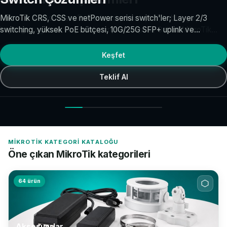
MikroTik CRS, CSS ve netPower serisi switch'ler; Layer 2/3
switching, yüksek PoE bütçesi, 10G/25G SFP+ uplink ve
RouterOS SwOS yönetimi ile kurumsal dağıtım katmanını
güçlendirir. CRS3xx ve CSS610 modelleri omurga ve erişim
Keşfet
katmanında yaygın tercih edilir.
Teklif Al
MIKROTIK KATEGORI KATALOĞU
Öne çıkan MikroTik kategorileri
64 ürün
Aksesuarlar