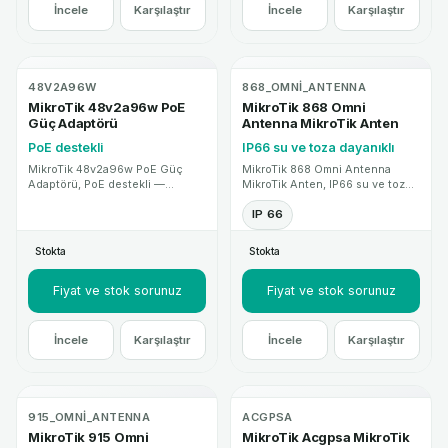
İncele
Karşılaştır
İncele
Karşılaştır
48V2A96W
868_OMNI_ANTENNA
MikroTik 48v2a96w PoE
MikroTik 868 Omni
Güç Adaptörü
Antenna MikroTik Anten
PoE destekli
IP66 su ve toza dayanıklı
MikroTik 48v2a96w PoE Güç
MikroTik 868 Omni Antenna
Adaptörü, PoE destekli —
MikroTik Anten, IP66 su ve toza
MikroTik kataloğunda teknik
dayanıklı — MikroTik kablosuz
özellikler ve proje desteği ile
sistemlerle uyumlu yüksek
IP 66
sunulan profesyonel ağ cihazı
kazançlı anten çözümüdür.
çözümüdür.
Kurumsal proje ve teknik destek
Stokta
Stokta
için MikroTik Mağaza.
Fiyat ve stok sorunuz
Fiyat ve stok sorunuz
İncele
Karşılaştır
İncele
Karşılaştır
915_OMNI_ANTENNA
ACGPSA
MikroTik 915 Omni
MikroTik Acgpsa MikroTik