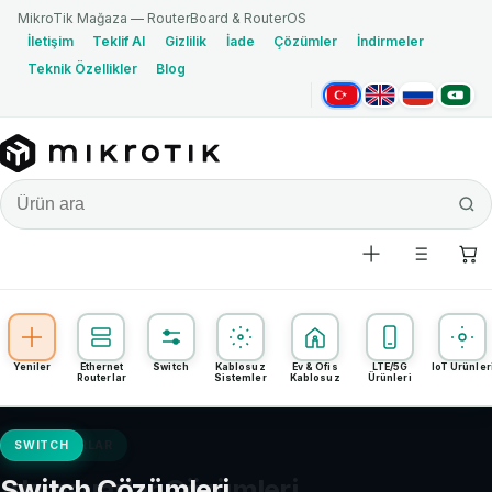
MikroTik Mağaza — RouterBoard & RouterOS
İletişim
Teklif Al
Gizlilik
İade
Çözümler
İndirmeler
Teknik Özellikler
Blog
Türkçe
English
Русский
العربية
Yeniler
Ethernet
Switch
Kablosuz
Ev & Ofis
LTE/5G
IoT Ürünler
Routerlar
Sistemler
Kablosuz
Ürünleri
SWITCH
Switch Çözümleri