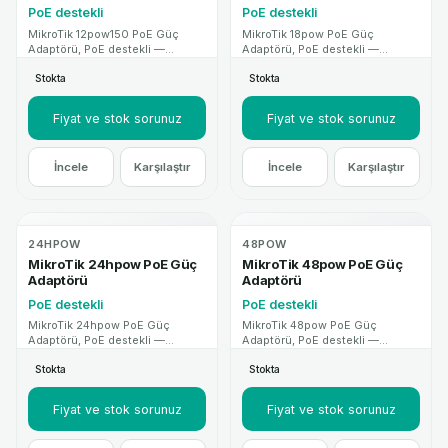
PoE destekli
PoE destekli
MikroTik 12pow150 PoE Güç
MikroTik 18pow PoE Güç
Adaptörü, PoE destekli —
Adaptörü, PoE destekli —
MikroTik kataloğunda teknik
MikroTik kataloğunda teknik
Stokta
Stokta
özellikler ve proje desteği ile
özellikler ve proje desteği ile
sunulan profesyonel ağ cihazı
sunulan profesyonel ağ cihazı
çözümüdür.
çözümüdür.
Fiyat ve stok sorunuz
Fiyat ve stok sorunuz
İncele
Karşılaştır
İncele
Karşılaştır
24HPOW
48POW
MikroTik 24hpow PoE Güç
MikroTik 48pow PoE Güç
Adaptörü
Adaptörü
PoE destekli
PoE destekli
MikroTik 24hpow PoE Güç
MikroTik 48pow PoE Güç
Adaptörü, PoE destekli —
Adaptörü, PoE destekli —
MikroTik kataloğunda teknik
MikroTik kataloğunda teknik
Stokta
Stokta
özellikler ve proje desteği ile
özellikler ve proje desteği ile
sunulan profesyonel ağ cihazı
sunulan profesyonel ağ cihazı
çözümüdür.
çözümüdür.
Fiyat ve stok sorunuz
Fiyat ve stok sorunuz