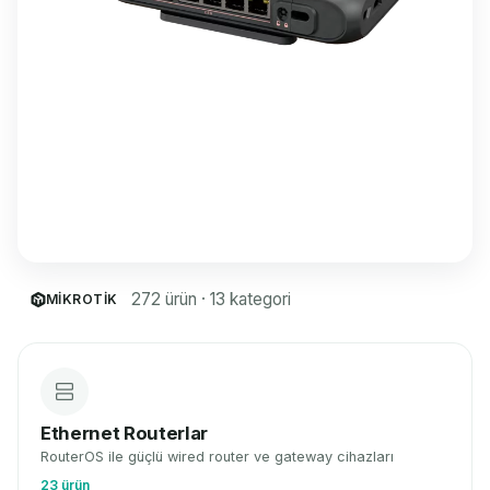
RouterOS ekosistemi
MikroTik ağ altyapısı
RouterBoard, switch, kablosuz ve CHR — ISP, kurumsal ve proje
çözümleri.
Tüm ürünler
272 ürün · 13 kategori
MIKROTIK
Ethernet Routerlar
RouterOS ile güçlü wired router ve gateway cihazları
23 ürün