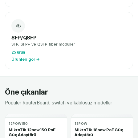
SFP/QSFP
SFP, SFP+ ve QSFP fiber modüller
25 ürün
Ürünleri gör →
Öne çıkanlar
Popüler RouterBoard, switch ve kablosuz modeller
12POW150
18POW
MikroTik 12pow150 PoE
MikroTik 18pow PoE Güç
Güç Adaptörü
Adaptörü