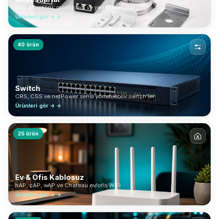
Güç adaptörü, montaj kiti ve yedek parçalar
Ürünleri gör → →
40 ürün
Switch
CRS, CSS ve netPower serisi yönetilebilir switch'ler
Ürünleri gör → →
25 ürün
Ev & Ofis Kablosuz
hAP, cAP, wAP ve Chateau ev/ofis WiFi
Ürünleri gör → →