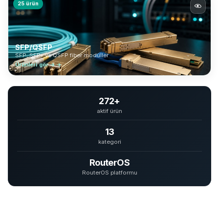
25 ürün
SFP/QSFP
SFP, SFP+ ve QSFP fiber modüller
Ürünleri gör → →
272+
aktif ürün
13
kategori
RouterOS
RouterOS platformu