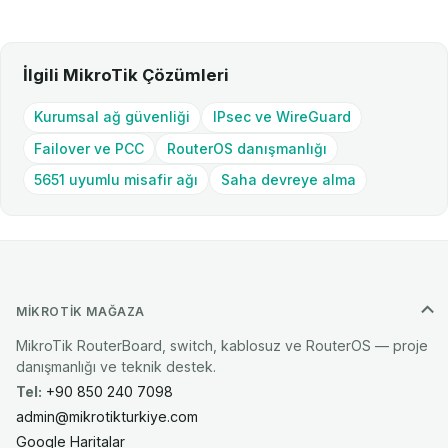
İlgili MikroTik Çözümleri
Kurumsal ağ güvenliği
IPsec ve WireGuard
Failover ve PCC
RouterOS danışmanlığı
5651 uyumlu misafir ağı
Saha devreye alma
MIKROTIK MAĞAZA
MikroTik RouterBoard, switch, kablosuz ve RouterOS — proje
danışmanlığı ve teknik destek.
Tel:
+90 850 240 7098
admin@mikrotikturkiye.com
Google Haritalar