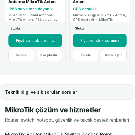
Antenna MikroTik Anten
Anten
IP66 su ve toza dayanıklı
GPS destekli
MikroTik 915 Omni Antenna
MikroTik Acgpsa MikroTik Anten,
MikroTik Anten, IP66 su ve toza
GPS destekli — MikroTik
dayanıklı — MikroTik kablosuz
kablosuz sistemlerle uyumlu
Stokta
Stokta
sistemlerle uyumlu yüksek
yüksek kazançlı anten
kazançlı anten çözümüdür.
çözümüdür. Kurumsal proje ve
Kurumsal proje ve teknik destek
teknik destek için MikroTik
Fiyat ve stok sorunuz
Fiyat ve stok sorunuz
için MikroTik Mağaza.
Mağaza.
İncele
Karşılaştır
İncele
Karşılaştır
Teknik bilgi ve sık sorulan sorular
MikroTik çözüm ve hizmetler
Router, switch, hotspot, güvenlik ve teknik destek rehberleri
MikroTik Router
MikroTik Switch
Access Point