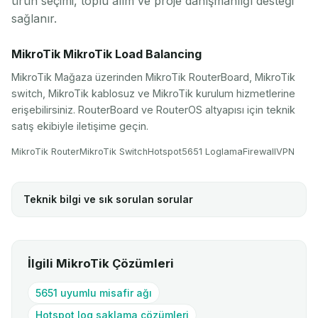
ürün seçimi, toplu alım ve proje danışmanlığı desteği
sağlanır.
MikroTik MikroTik Load Balancing
MikroTik Mağaza üzerinden MikroTik RouterBoard, MikroTik
switch, MikroTik kablosuz ve MikroTik kurulum hizmetlerine
erişebilirsiniz. RouterBoard ve RouterOS altyapısı için teknik
satış ekibiyle iletişime geçin.
MikroTik Router
MikroTik Switch
Hotspot
5651 Loglama
Firewall
VPN
Teknik bilgi ve sık sorulan sorular
İlgili MikroTik Çözümleri
5651 uyumlu misafir ağı
Hotspot log saklama çözümleri