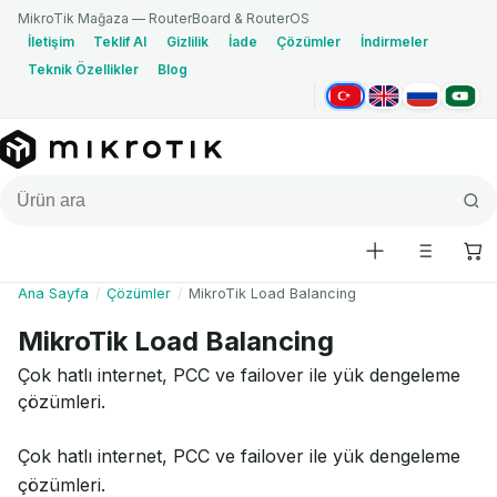
MikroTik Mağaza — RouterBoard & RouterOS
İletişim
Teklif Al
Gizlilik
İade
Çözümler
İndirmeler
Teknik Özellikler
Blog
Türkçe
English
Русский
العربية
Ana Sayfa
/
Çözümler
/
MikroTik Load Balancing
MikroTik Load Balancing
Çok hatlı internet, PCC ve failover ile yük dengeleme
çözümleri.
Çok hatlı internet, PCC ve failover ile yük dengeleme
çözümleri.