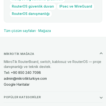
RouterOS güvenlik duvarı
IPsec ve WireGuard
RouterOS danışmanlığı
Tüm çözüm sayfaları
·
Mağaza
MIKROTIK MAĞAZA
MikroTik RouterBoard, switch, kablosuz ve RouterOS — proje
danışmanlığı ve teknik destek.
Tel:
+90 850 240 7098
admin@mikrotikturkiye.com
Google Haritalar
POPÜLER KATEGORILER
Ethernet Routerlar