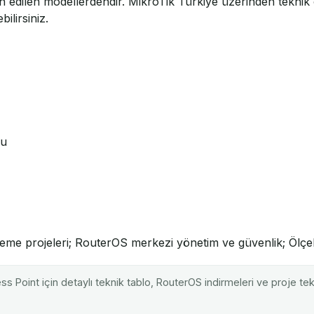
h edilen modellerdendir. MikroTik Türkiye üzerinden teknik öze
ilirsiniz.
mu
eme projeleri; RouterOS merkezi yönetim ve güvenlik; Ölçekl
 Point için detaylı teknik tablo, RouterOS indirmeleri ve proje tek