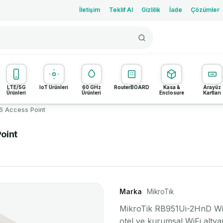
İletişim
Teklif Al
Gizlilik
İade
Çözümler
LTE/5G
IoT Ürünleri
60 GHz
RouterBOARD
Kasa &
Arayüz
Ürünleri
Ürünleri
Enclosure
Kartları
6 Access Point
oint
Marka
MikroTik
MikroTik RB951Ui-2HnD WiFi
otel ve kurumsal WiFi altya