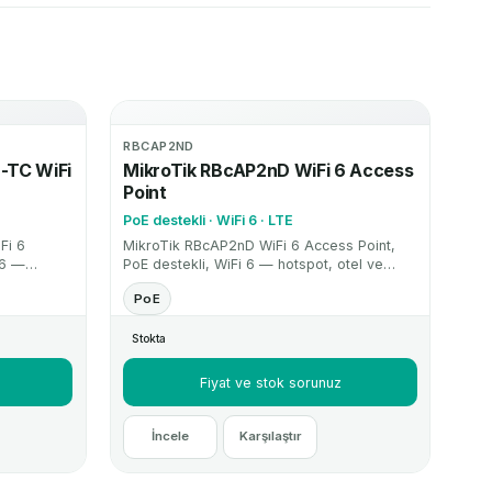
RBCAP2ND
-TC WiFi
MikroTik RBcAP2nD WiFi 6 Access
Point
PoE destekli · WiFi 6 · LTE
Fi 6
MikroTik RBcAP2nD WiFi 6 Access Point,
 6 —
PoE destekli, WiFi 6 — hotspot, otel ve
yapıları
kurumsal WiFi altyapıları için RouterOS
PoE
int
destekli access point çözümüdür.
Stokta
Fiyat ve stok sorunuz
İncele
Karşılaştır