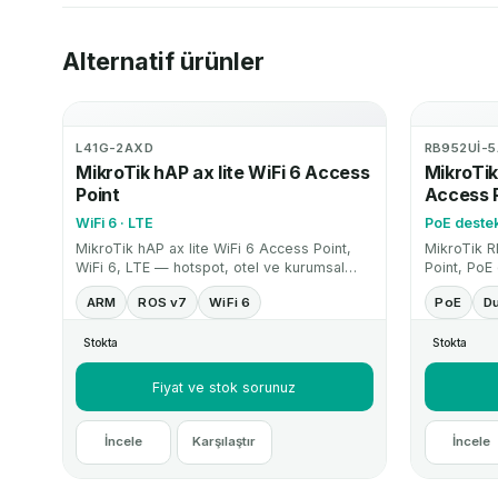
Alternatif ürünler
L41G-2AXD
RB952UI-
MikroTik hAP ax lite WiFi 6 Access
MikroTi
Point
Access 
WiFi 6 · LTE
PoE destekl
MikroTik hAP ax lite WiFi 6 Access Point,
MikroTik 
WiFi 6, LTE — hotspot, otel ve kurumsal
Point, PoE 
WiFi altyapıları için RouterOS destekli
ve kurumsal
ARM
ROS v7
WiFi 6
PoE
D
access point çözümüdür.
destekli a
Stokta
Stokta
Fiyat ve stok sorunuz
İncele
Karşılaştır
İncele