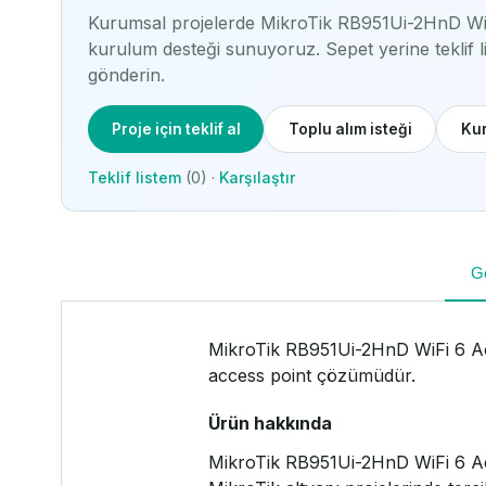
Kurumsal projelerde MikroTik RB951Ui-2HnD WiF
kurulum desteği sunuyoruz. Sepet yerine teklif li
gönderin.
Proje için teklif al
Toplu alım isteği
Kur
Teklif listem
(0) ·
Karşılaştır
G
MikroTik RB951Ui-2HnD WiFi 6 Acc
access point çözümüdür.
Ürün hakkında
MikroTik RB951Ui-2HnD WiFi 6 Acce