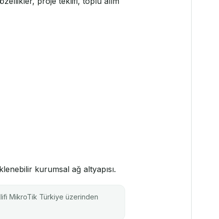
llikler, proje teklifi, toplu alım
enebilir kurumsal ağ altyapısı.
lifi MikroTik Türkiye üzerinden