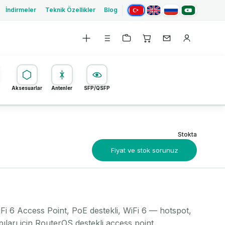
Türkçe
English
Русский
العربية
İndirmeler
Teknik Özellikler
Blog
Aksesuarlar
Antenler
SFP/QSFP
Stokta
Fiyat ve stok sorunuz
 6 Access Point, PoE destekli, WiFi 6 — hotspot,
pıları için RouterOS destekli access point