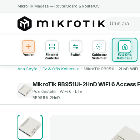
MikroTik Mağaza — RouterBoard & RouterOS
Yeniler
Ethernet
Switch
Kablosuz
Ev & Ofis
Routerlar
Sistemler
Kablosuz
Ana Sayfa
/
Ev & Ofis Kablosuz
/
MikroTik RB951Ui-2HnD WiFi 
MikroTik RB951Ui-2HnD WiFi 6 Access P
PoE destekli · WiFi 6 · LTE
RB951Ui-2HnD