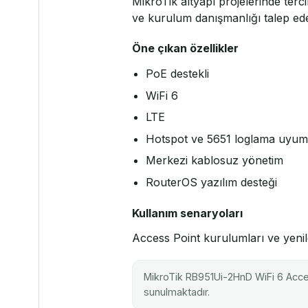
MikroTik altyapı projelerinde terci
ve kurulum danışmanlığı talep edeb
Öne çıkan özellikler
PoE destekli
WiFi 6
LTE
Hotspot ve 5651 loglama uyu
Merkezi kablosuz yönetim
RouterOS yazılım desteği
Kullanım senaryoları
Access Point kurulumları ve yenil
MikroTik RB951Ui-2HnD WiFi 6 Access
sunulmaktadır.