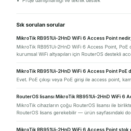
Proje danışmanlığı ve teknik destek
Sık sorulan sorular
MikroTik RB951Ui-2HnD WiFi 6 Access Point nedir, 
MikroTik RB951Ui-2HnD WiFi 6 Access Point, PoE de
kurumsal WiFi altyapıları için RouterOS destekli a
MikroTik RB951Ui-2HnD WiFi 6 Access Point PoE d
Evet. PoE çıkışı veya PoE girişi ile access point, kam
RouterOS lisansı MikroTik RB951Ui-2HnD WiFi 6 Acce
MikroTik cihazların çoğu RouterOS lisansı ile birlikte
RouterOS lisans gerekebilir — ürün sayfasındaki do
MikroTik RB951Ui-2HnD WiFi 6 Access Point stok