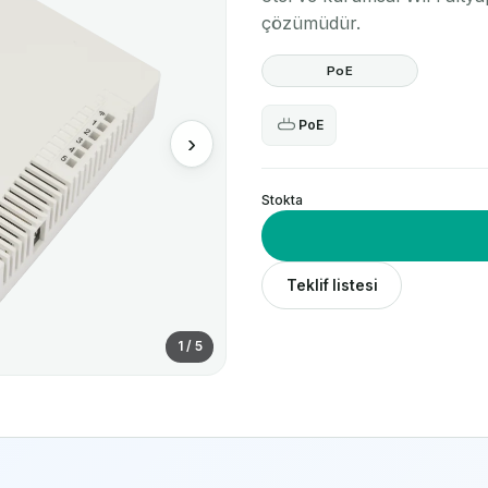
çözümüdür.
PoE
PoE
›
Stokta
Teklif listesi
1 / 5