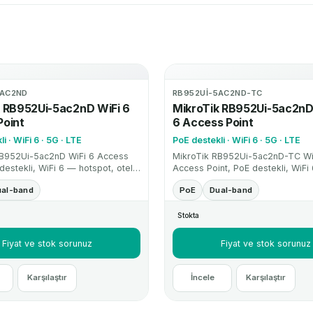
5AC2ND
RB952UI-5AC2ND-TC
k RB952Ui-5ac2nD WiFi 6
MikroTik RB952Ui-5ac2nD
Point
6 Access Point
i · WiFi 6 · 5G · LTE
PoE destekli · WiFi 6 · 5G · LTE
RB952Ui-5ac2nD WiFi 6 Access
MikroTik RB952Ui-5ac2nD-TC Wi
destekli, WiFi 6 — hotspot, otel
Access Point, PoE destekli, WiFi
 WiFi altyapıları için RouterOS
hotspot, otel ve kurumsal WiFi alt
ual-band
PoE
Dual-band
ccess point çözümüdür.
için RouterOS destekli access po
çözümüdür.
Stokta
Fiyat ve stok sorunuz
Fiyat ve stok sorunuz
Karşılaştır
İncele
Karşılaştır