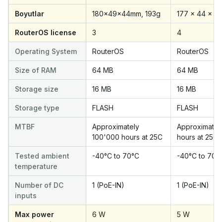
Boyutlar
180x49x44mm, 193g
177 x 44 x 4
RouterOS license
3
4
Operating System
RouterOS
RouterOS
Size of RAM
64 MB
64 MB
Storage size
16 MB
16 MB
Storage type
FLASH
FLASH
MTBF
Approximately
Approximatel
100'000 hours at 25C
hours at 25C
Tested ambient
-40°C to 70°C
-40°C to 70°
temperature
Number of DC
1 (PoE-IN)
1 (PoE-IN)
inputs
Max power
6 W
5 W