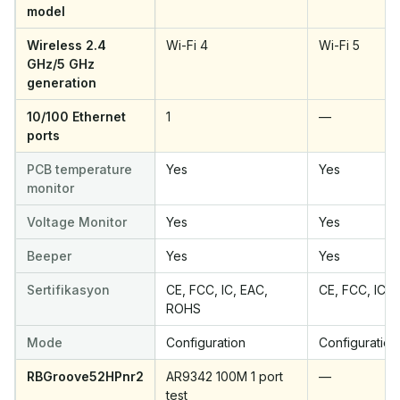
model
Wireless 2.4
Wi-Fi 4
Wi-Fi 5
GHz/5 GHz
generation
10/100 Ethernet
1
—
ports
PCB temperature
Yes
Yes
monitor
Voltage Monitor
Yes
Yes
Beeper
Yes
Yes
Sertifikasyon
CE, FCC, IC, EAC,
CE, FCC, IC,
ROHS
Mode
Configuration
Configuration
RBGroove52HPnr2
AR9342 100M 1 port
—
test