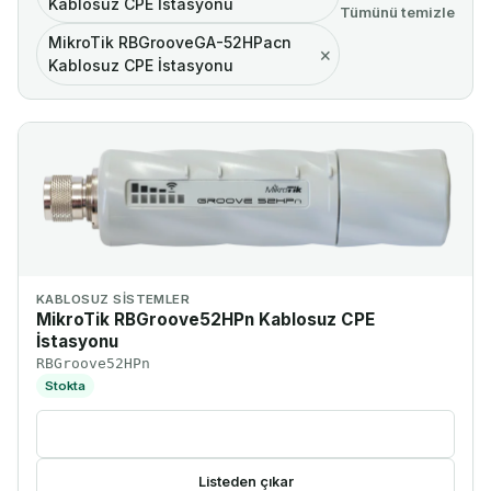
Kablosuz CPE İstasyonu
Tümünü temizle
MikroTik RBGrooveGA-52HPacn
×
Kablosuz CPE İstasyonu
KABLOSUZ SISTEMLER
MikroTik RBGroove52HPn Kablosuz CPE
İstasyonu
RBGroove52HPn
Stokta
Ürünü incele
Listeden çıkar