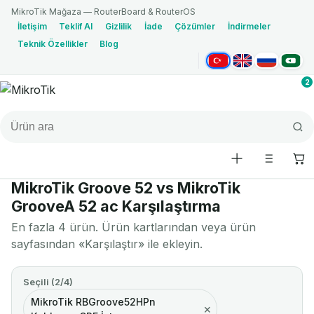
MikroTik Mağaza — RouterBoard & RouterOS
İletişim
Teklif Al
Gizlilik
İade
Çözümler
İndirmeler
Teknik Özellikler
Blog
Türkçe
English
Русский
العربية
2
MikroTik Groove 52 vs MikroTik
GrooveA 52 ac Karşılaştırma
En fazla 4 ürün. Ürün kartlarından veya ürün
sayfasından «Karşılaştır» ile ekleyin.
Seçili (2/4)
MikroTik RBGroove52HPn
×