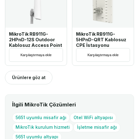
MikroTik RB911G-
MikroTik RB911G-
2HPnD-12S Outdoor
5HPnD-QRT Kablosuz
Kablosuz Access Point
CPE İstasyonu
Karşılaştırmaya ekle
Karşılaştırmaya ekle
Ürünlere göz at
İlgili MikroTik Çözümleri
5651 uyumlu misafir ağı
Otel WiFi altyapısı
MikroTik kurulum hizmeti
İşletme misafir ağı
5651 uyumlu altyapı