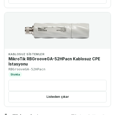
KABLOSUZ SISTEMLER
MikroTik RBGrooveGA-52HPacn Kablosuz CPE
İstasyonu
RBGrooveGA-52HPacn
Stokta
Ürünü incele
Listeden çıkar