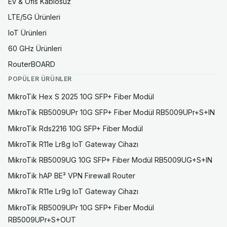
Ev & Ofis Kablosuz
LTE/5G Ürünleri
IoT Ürünleri
60 GHz Ürünleri
RouterBOARD
POPÜLER ÜRÜNLER
MikroTik Hex S 2025 10G SFP+ Fiber Modül
MikroTik RB5009UPr 10G SFP+ Fiber Modül RB5009UPr+S+IN
MikroTik Rds2216 10G SFP+ Fiber Modül
MikroTik R11e Lr8g IoT Gateway Cihazı
MikroTik RB5009UG 10G SFP+ Fiber Modül RB5009UG+S+IN
MikroTik hAP BE³ VPN Firewall Router
MikroTik R11e Lr9g IoT Gateway Cihazı
MikroTik RB5009UPr 10G SFP+ Fiber Modül
RB5009UPr+S+OUT