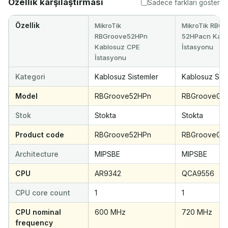
Özellik karşılaştırması
Sadece farkları göster
Özellik
MikroTik
MikroTik RBG
RBGroove52HPn
52HPacn Kabl
Kablosuz CPE
İstasyonu
İstasyonu
Kategori
Kablosuz Sistemler
Kablosuz Sist
Model
RBGroove52HPn
RBGrooveGA
Stok
Stokta
Stokta
Product code
RBGroove52HPn
RBGrooveGA
Architecture
MIPSBE
MIPSBE
CPU
AR9342
QCA9556
CPU core count
1
1
CPU nominal
600 MHz
720 MHz
frequency