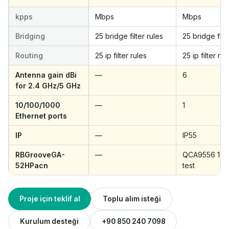
kpps
Mbps
Mbps
Bridging
25 bridge filter rules
25 bridge filte
Routing
25 ip filter rules
25 ip filter rul
Antenna gain dBi
—
6
for 2.4 GHz/5 GHz
10/100/1000
—
1
Ethernet ports
IP
—
IP55
RBGrooveGA-
—
QCA9556 1G o
52HPacn
test
Proje için teklif al
Toplu alım isteği
Kurulum desteği
+90 850 240 7098