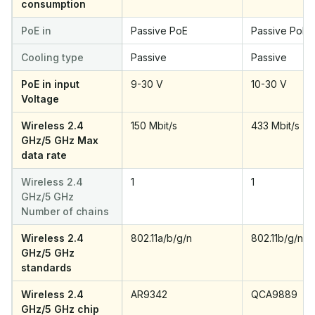
consumption
PoE in
Passive PoE
Passive PoE
Cooling type
Passive
Passive
PoE in input
9-30 V
10-30 V
Voltage
Wireless 2.4
150 Mbit/s
433 Mbit/s
GHz/5 GHz Max
data rate
Wireless 2.4
1
1
GHz/5 GHz
Number of chains
Wireless 2.4
802.11a/b/g/n
802.11b/g/n, 8
GHz/5 GHz
standards
Wireless 2.4
AR9342
QCA9889
GHz/5 GHz chip