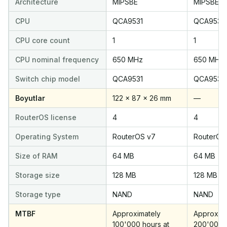
Architecture
MIPSBE
MIPSBE
CPU
QCA9531
QCA9531
CPU core count
1
1
CPU nominal frequency
650 MHz
650 MHz
Switch chip model
QCA9531
QCA9531
Boyutlar
122 x 87 x 26 mm
—
RouterOS license
4
4
Operating System
RouterOS v7
RouterOS
Size of RAM
64 MB
64 MB
Storage size
128 MB
128 MB
Storage type
NAND
NAND
MTBF
Approximately
Approxima
100'000 hours at
200'000 h