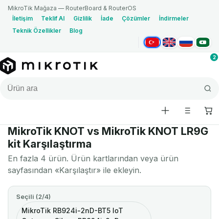
MikroTik Mağaza — RouterBoard & RouterOS
İletişim
Teklif Al
Gizlilik
İade
Çözümler
İndirmeler
Teknik Özellikler
Blog
Türkçe
English
Русский
العربية
2
MikroTik KNOT vs MikroTik KNOT LR9G
kit Karşılaştırma
En fazla 4 ürün. Ürün kartlarından veya ürün
sayfasından «Karşılaştır» ile ekleyin.
Seçili (2/4)
MikroTik RB924i-2nD-BT5 IoT