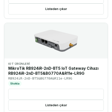
Listeden çıkar
IOT ÜRÜNLERI
MikroTik RB924iR-2nD-BT5 IoT Gateway Cihazı
RB924iR-2nD-BT5&BG770A&R11e-LR9G
RB924iR-2nD-BT5&BG770A&R11e-LR9G
Stokta
Ürünü incele
Listeden çıkar