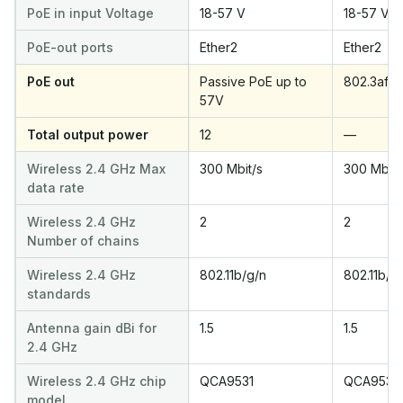
PoE in input Voltage
18-57 V
18-57 V
PoE-out ports
Ether2
Ether2
PoE out
Passive PoE up to
802.3af
57V
Total output power
12
—
Wireless 2.4 GHz Max
300 Mbit/s
300 Mbit/
data rate
Wireless 2.4 GHz
2
2
Number of chains
Wireless 2.4 GHz
802.11b/g/n
802.11b/g
standards
Antenna gain dBi for
1.5
1.5
2.4 GHz
Wireless 2.4 GHz chip
QCA9531
QCA9531
model