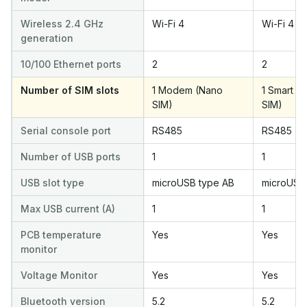
Wireless 2.4 GHz
Wi-Fi 4
Wi-Fi 4
generation
10/100 Ethernet ports
2
2
Number of SIM slots
1 Modem (Nano
1 Smart c
SIM)
SIM)
Serial console port
RS485
RS485
Number of USB ports
1
1
USB slot type
microUSB type AB
microUSB
Max USB current (A)
1
1
PCB temperature
Yes
Yes
monitor
Voltage Monitor
Yes
Yes
Bluetooth version
5.2
5.2