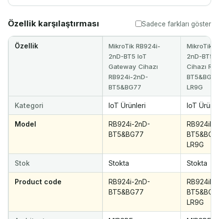
Özellik karşılaştırması
Sadece farkları göster
Özellik
MikroTik RB924i-
MikroTik 
2nD-BT5 IoT
2nD-BT5 I
Gateway Cihazı
Cihazı RB
RB924i-2nD-
BT5&BG77
BT5&BG77
LR9G
Kategori
IoT Ürünleri
IoT Ürünle
Model
RB924i-2nD-
RB924iR-
BT5&BG77
BT5&BG7
LR9G
Stok
Stokta
Stokta
Product code
RB924i-2nD-
RB924iR-
BT5&BG77
BT5&BG7
LR9G