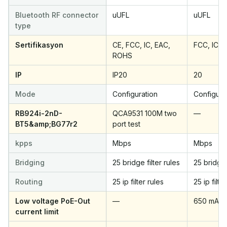
Bluetooth RF connector
uUFL
uUFL
type
Sertifikasyon
CE, FCC, IC, EAC,
FCC, IC, 
ROHS
IP
IP20
20
Mode
Configuration
Configura
RB924i-2nD-
QCA9531 100M two
—
BT5&amp;BG77r2
port test
kpps
Mbps
Mbps
Bridging
25 bridge filter rules
25 bridge 
Routing
25 ip filter rules
25 ip filte
Low voltage PoE-Out
—
650 mA
current limit