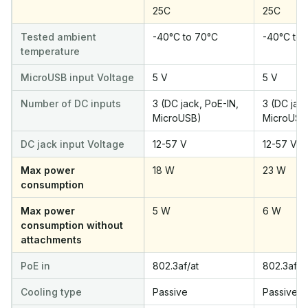
25C
25C
Tested ambient
-40°C to 70°C
-40°C to 
temperature
MicroUSB input Voltage
5 V
5 V
Number of DC inputs
3 (DC jack, PoE-IN,
3 (DC jack
MicroUSB)
MicroUSB
DC jack input Voltage
12-57 V
12-57 V
Max power
18 W
23 W
consumption
Max power
5 W
6 W
consumption without
attachments
PoE in
802.3af/at
802.3af/a
Cooling type
Passive
Passive