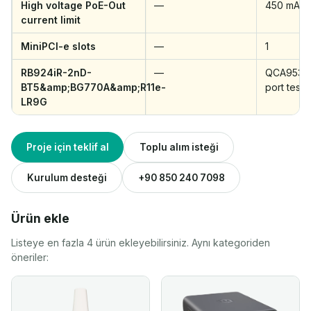
High voltage PoE-Out
—
450 mA
current limit
MiniPCI-e slots
—
1
RB924iR-2nD-
—
QCA9531 
BT5&amp;BG770A&amp;R11e-
port test
LR9G
Proje için teklif al
Toplu alım isteği
Kurulum desteği
+90 850 240 7098
Ürün ekle
Listeye en fazla 4 ürün ekleyebilirsiniz. Aynı kategoriden
öneriler: