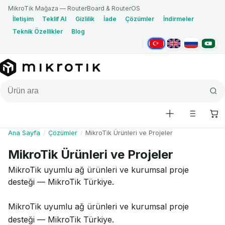
MikroTik Mağaza — RouterBoard & RouterOS
İletişim
Teklif Al
Gizlilik
İade
Çözümler
İndirmeler
Teknik Özellikler
Blog
Türkçe
English
Русский
العربية
Ana Sayfa
/
Çözümler
/
MikroTik Ürünleri ve Projeler
MikroTik Ürünleri ve Projeler
MikroTik uyumlu ağ ürünleri ve kurumsal proje
desteği — MikroTik Türkiye.
MikroTik uyumlu ağ ürünleri ve kurumsal proje
desteği — MikroTik Türkiye.