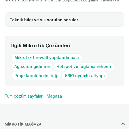
MikroTik Router
MikroTik Switch
Hotspot
5651 Loglama
Firewall
VPN
Teknik bilgi ve sık sorulan sorular
İlgili MikroTik Çözümleri
MikroTik firewall yapılandırması
Ağ sorun giderme
Hotspot ve loglama rehberi
Proje kurulum desteği
5651 uyumlu altyapı
Tüm çözüm sayfaları
·
Mağaza
MIKROTIK MAĞAZA